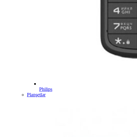
Philips
Planşetlər