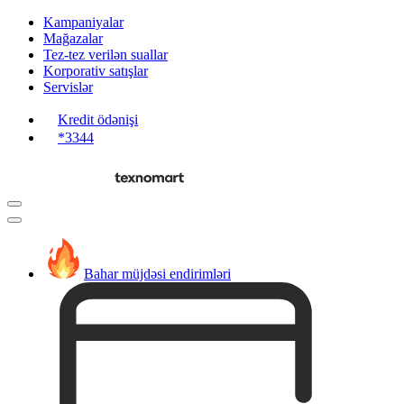
Kampaniyalar
Mağazalar
Tez-tez verilən suallar
Korporativ satışlar
Servislər
Kredit ödənişi
*3344
Bahar müjdəsi endirimləri