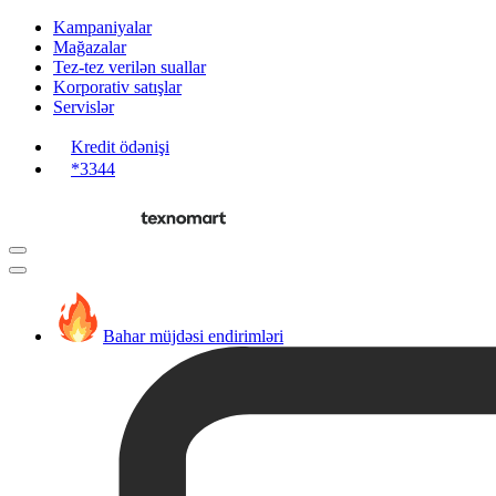
Kampaniyalar
Mağazalar
Tez-tez verilən suallar
Korporativ satışlar
Servislər
Kredit ödənişi
*3344
Bahar müjdəsi endirimləri