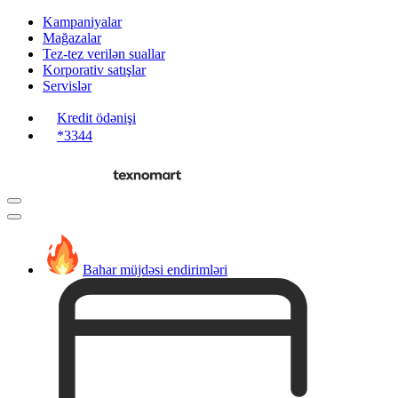
Kampaniyalar
Mağazalar
Tez-tez verilən suallar
Korporativ satışlar
Servislər
Kredit ödənişi
*3344
Bahar müjdəsi endirimləri