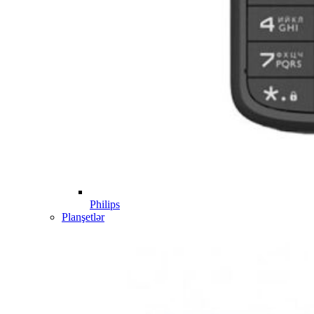
Philips
Planşetlər