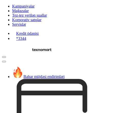
Kampaniyalar
Mağazalar
Tez-tez verilən suallar
Korporativ satışlar
Servislər
Kredit ödənişi
*3344
Bahar müjdəsi endirimləri