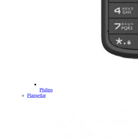
Philips
Planşetlər