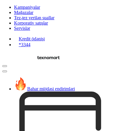
Kampaniyalar
Mağazalar
Tez-tez verilən suallar
Korporativ satışlar
Servislər
Kredit ödənişi
*3344
Bahar müjdəsi endirimləri