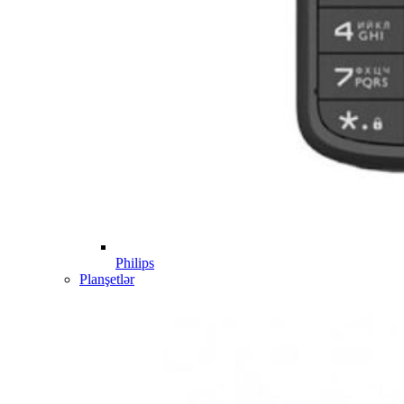
Philips
Planşetlər