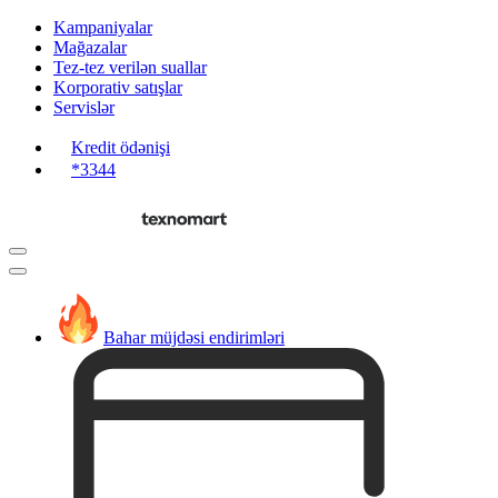
Kampaniyalar
Mağazalar
Tez-tez verilən suallar
Korporativ satışlar
Servislər
Kredit ödənişi
*3344
Bahar müjdəsi endirimləri