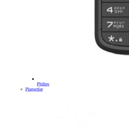
Philips
Planşetlər