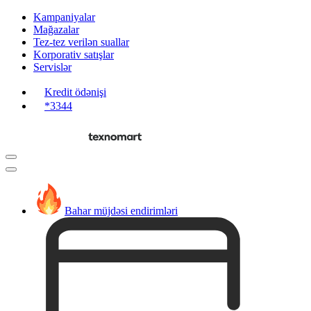
Kampaniyalar
Mağazalar
Tez-tez verilən suallar
Korporativ satışlar
Servislər
Kredit ödənişi
*3344
Bahar müjdəsi endirimləri