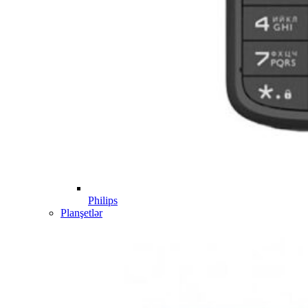
Philips
Planşetlər