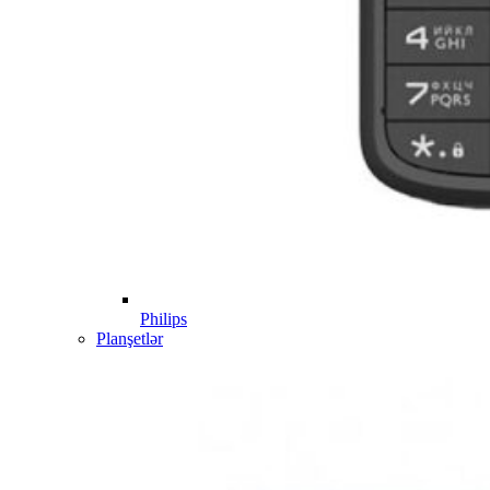
Philips
Planşetlər