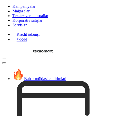
Kampaniyalar
Mağazalar
Tez-tez verilən suallar
Korporativ satışlar
Servislər
Kredit ödənişi
*3344
Bahar müjdəsi endirimləri