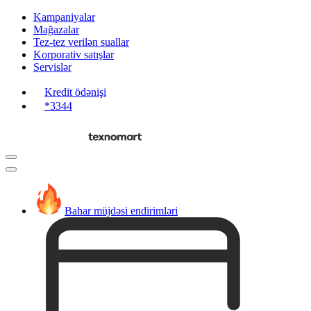
Kampaniyalar
Mağazalar
Tez-tez verilən suallar
Korporativ satışlar
Servislər
Kredit ödənişi
*3344
Bahar müjdəsi endirimləri