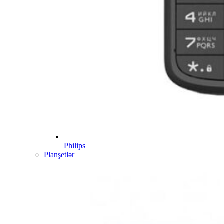
Philips
Planşetlər