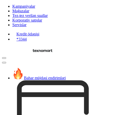
Kampaniyalar
Mağazalar
Tez-tez verilən suallar
Korporativ satışlar
Servislər
Kredit ödənişi
*3344
Bahar müjdəsi endirimləri