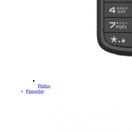
Philips
Planşetlər