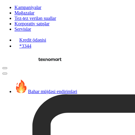
Kampaniyalar
Mağazalar
Tez-tez verilən suallar
Korporativ satışlar
Servislər
Kredit ödənişi
*3344
Bahar müjdəsi endirimləri