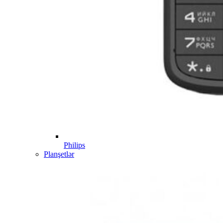
Philips
Planşetlər