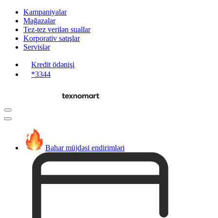
Kampaniyalar
Mağazalar
Tez-tez verilən suallar
Korporativ satışlar
Servislər
Kredit ödənişi
*3344
Bahar müjdəsi endirimləri