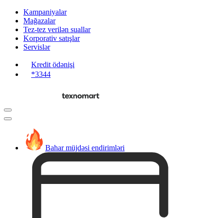
Kampaniyalar
Mağazalar
Tez-tez verilən suallar
Korporativ satışlar
Servislər
Kredit ödənişi
*3344
Bahar müjdəsi endirimləri