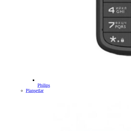
Philips
Planşetlər