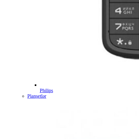
Philips
Planşetlər