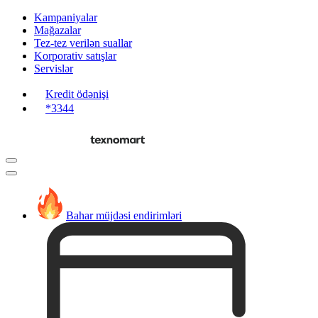
Kampaniyalar
Mağazalar
Tez-tez verilən suallar
Korporativ satışlar
Servislər
Kredit ödənişi
*3344
Bahar müjdəsi endirimləri