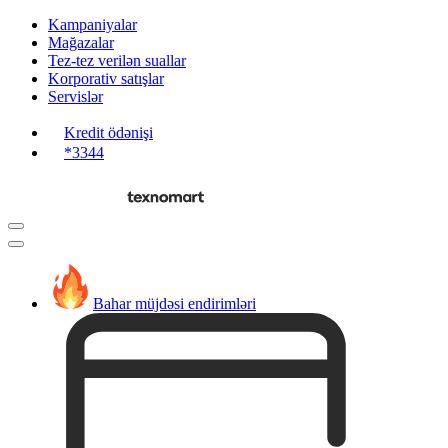
Kampaniyalar
Mağazalar
Tez-tez verilən suallar
Korporativ satışlar
Servislər
Kredit ödənişi
*3344
Bahar müjdəsi endirimləri