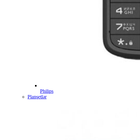
Philips
Planşetlər