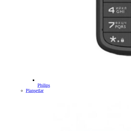
Philips
Planşetlər