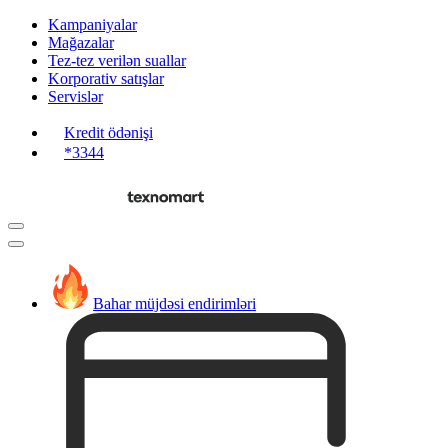
Kampaniyalar
Mağazalar
Tez-tez verilən suallar
Korporativ satışlar
Servislər
Kredit ödənişi
*3344
Bahar müjdəsi endirimləri