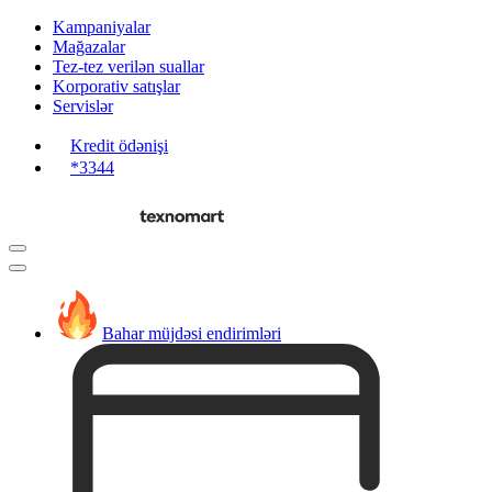
Kampaniyalar
Mağazalar
Tez-tez verilən suallar
Korporativ satışlar
Servislər
Kredit ödənişi
*3344
Bahar müjdəsi endirimləri