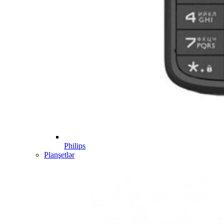
Philips
Planşetlər