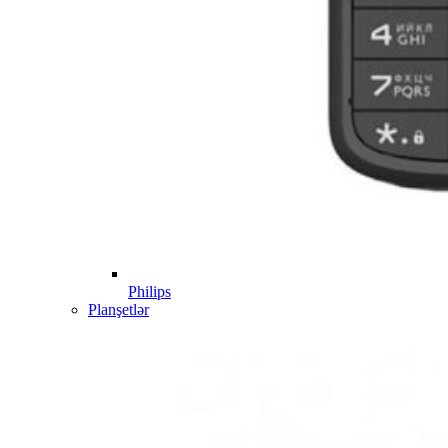
Philips
Planşetlər