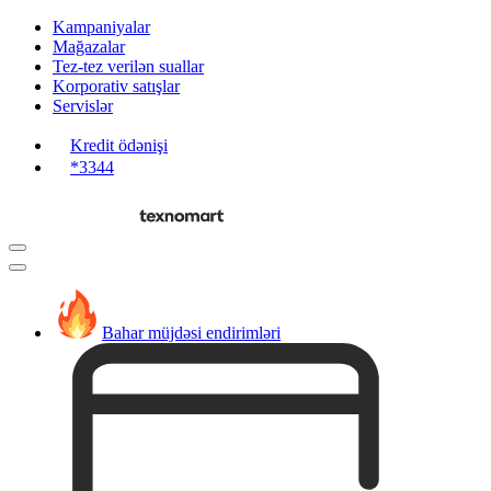
Kampaniyalar
Mağazalar
Tez-tez verilən suallar
Korporativ satışlar
Servislər
Kredit ödənişi
*3344
Bahar müjdəsi endirimləri