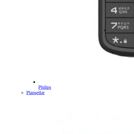
Philips
Planşetlər