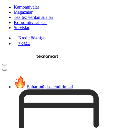
Kampaniyalar
Mağazalar
Tez-tez verilən suallar
Korporativ satışlar
Servislər
Kredit ödənişi
*3344
Bahar müjdəsi endirimləri