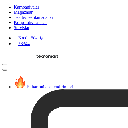
Kampaniyalar
Mağazalar
Tez-tez verilən suallar
Korporativ satışlar
Servislər
Kredit ödənişi
*3344
Bahar müjdəsi endirimləri