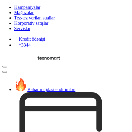
Kampaniyalar
Mağazalar
Tez-tez verilən suallar
Korporativ satışlar
Servislər
Kredit ödənişi
*3344
Bahar müjdəsi endirimləri