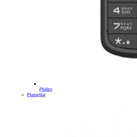
Philips
Planşetlər