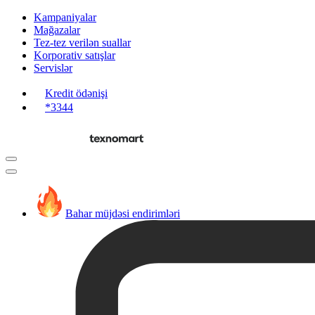
Kampaniyalar
Mağazalar
Tez-tez verilən suallar
Korporativ satışlar
Servislər
Kredit ödənişi
*3344
Bahar müjdəsi endirimləri