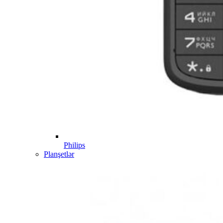
Philips
Planşetlər