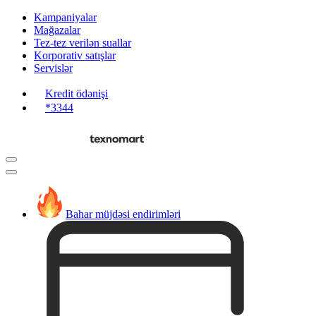
Kampaniyalar
Mağazalar
Tez-tez verilən suallar
Korporativ satışlar
Servislər
Kredit ödənişi
*3344
Bahar müjdəsi endirimləri