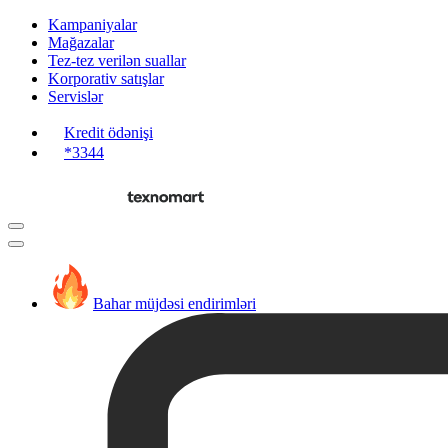
Kampaniyalar
Mağazalar
Tez-tez verilən suallar
Korporativ satışlar
Servislər
Kredit ödənişi
*3344
Bahar müjdəsi endirimləri