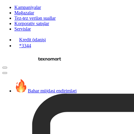
Kampaniyalar
Mağazalar
Tez-tez verilən suallar
Korporativ satışlar
Servislər
Kredit ödənişi
*3344
Bahar müjdəsi endirimləri