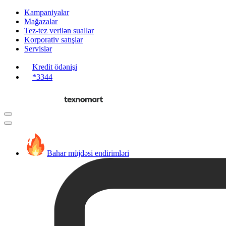
Kampaniyalar
Mağazalar
Tez-tez verilən suallar
Korporativ satışlar
Servislər
Kredit ödənişi
*3344
Bahar müjdəsi endirimləri