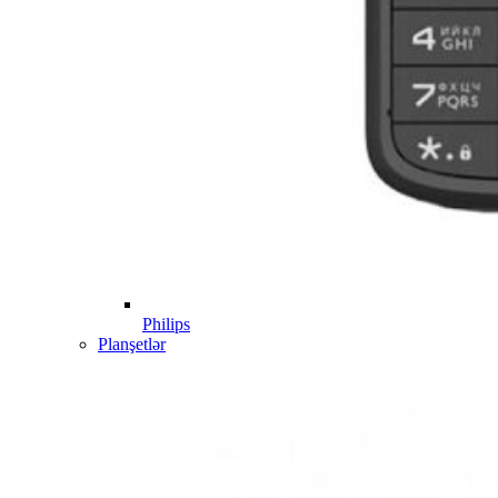
Philips
Planşetlər