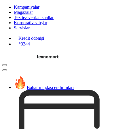
Kampaniyalar
Mağazalar
Tez-tez verilən suallar
Korporativ satışlar
Servislər
Kredit ödənişi
*3344
Bahar müjdəsi endirimləri