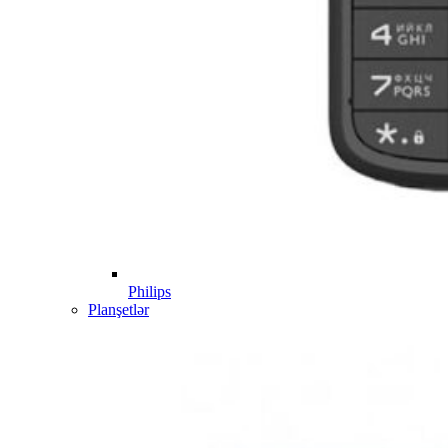
Philips
Planşetlər