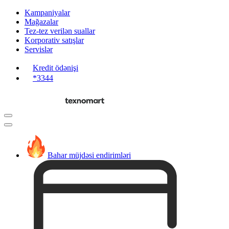
Kampaniyalar
Mağazalar
Tez-tez verilən suallar
Korporativ satışlar
Servislər
Kredit ödənişi
*3344
Bahar müjdəsi endirimləri