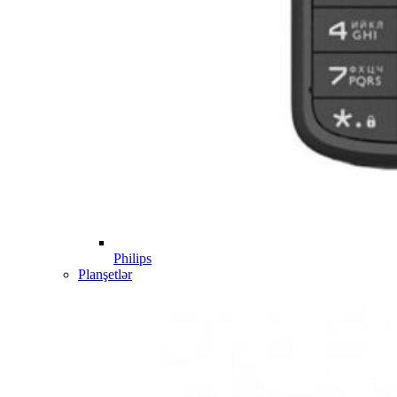
Philips
Planşetlər