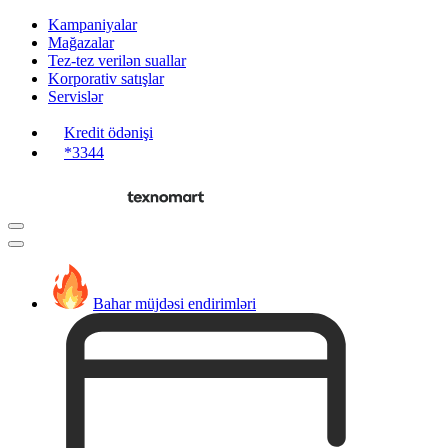
Kampaniyalar
Mağazalar
Tez-tez verilən suallar
Korporativ satışlar
Servislər
Kredit ödənişi
*3344
Bahar müjdəsi endirimləri