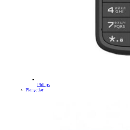
Philips
Planşetlər