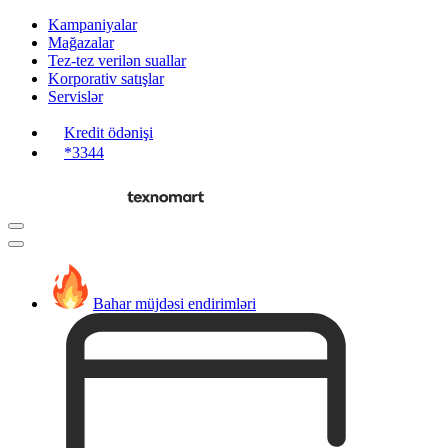
Kampaniyalar
Mağazalar
Tez-tez verilən suallar
Korporativ satışlar
Servislər
Kredit ödənişi
*3344
Bahar müjdəsi endirimləri