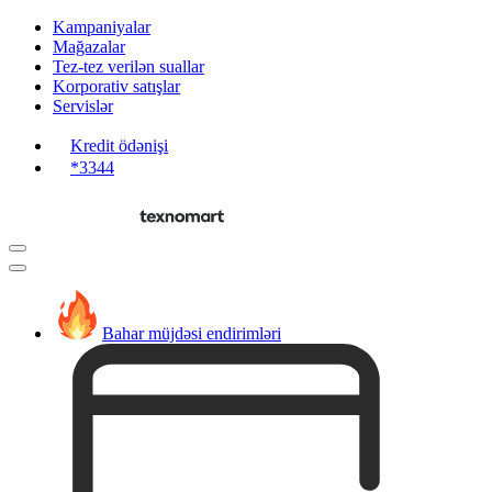
Kampaniyalar
Mağazalar
Tez-tez verilən suallar
Korporativ satışlar
Servislər
Kredit ödənişi
*3344
Bahar müjdəsi endirimləri