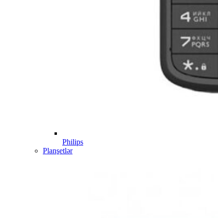
Philips
Planşetlər