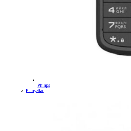
Philips
Planşetlər