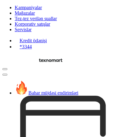
Kampaniyalar
Mağazalar
Tez-tez verilən suallar
Korporativ satışlar
Servislər
Kredit ödənişi
*3344
Bahar müjdəsi endirimləri