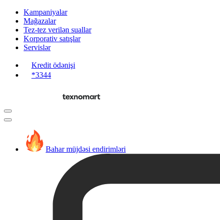
Kampaniyalar
Mağazalar
Tez-tez verilən suallar
Korporativ satışlar
Servislər
Kredit ödənişi
*3344
Bahar müjdəsi endirimləri