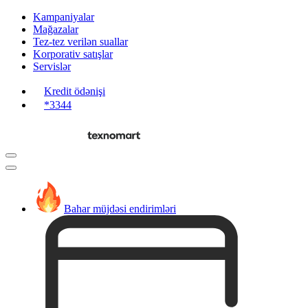
Kampaniyalar
Mağazalar
Tez-tez verilən suallar
Korporativ satışlar
Servislər
Kredit ödənişi
*3344
Bahar müjdəsi endirimləri