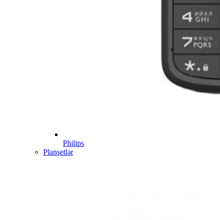
Philips
Planşetlər