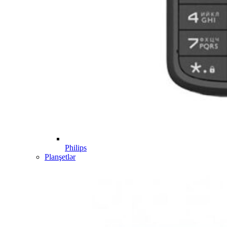
Philips
Planşetlər