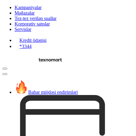
Kampaniyalar
Mağazalar
Tez-tez verilən suallar
Korporativ satışlar
Servislər
Kredit ödənişi
*3344
Bahar müjdəsi endirimləri