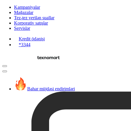
Kampaniyalar
Mağazalar
Tez-tez verilən suallar
Korporativ satışlar
Servislər
Kredit ödənişi
*3344
Bahar müjdəsi endirimləri