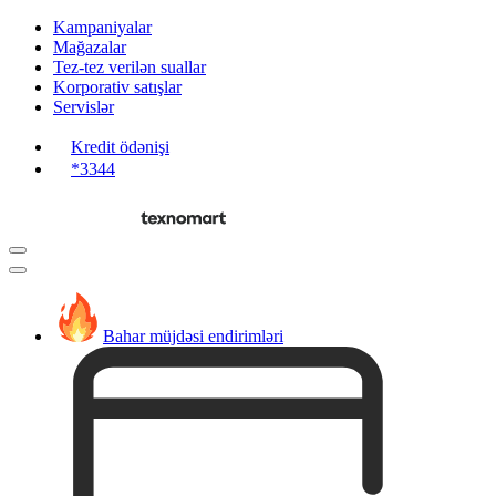
Kampaniyalar
Mağazalar
Tez-tez verilən suallar
Korporativ satışlar
Servislər
Kredit ödənişi
*3344
Bahar müjdəsi endirimləri