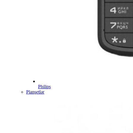
Philips
Planşetlər