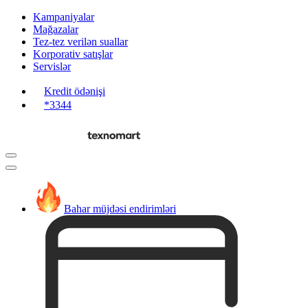
Kampaniyalar
Mağazalar
Tez-tez verilən suallar
Korporativ satışlar
Servislər
Kredit ödənişi
*3344
Bahar müjdəsi endirimləri