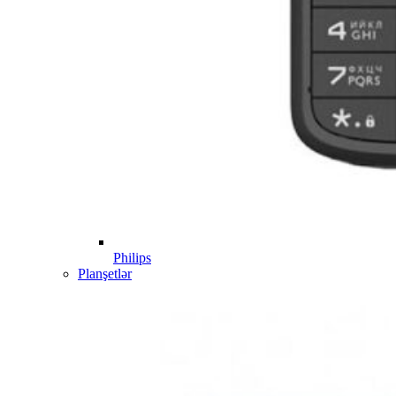
Philips
Planşetlər