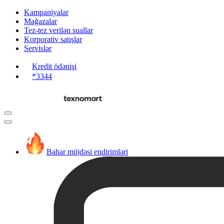
Kampaniyalar
Mağazalar
Tez-tez verilən suallar
Korporativ satışlar
Servislər
Kredit ödənişi
*3344
Bahar müjdəsi endirimləri