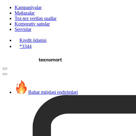
Kampaniyalar
Mağazalar
Tez-tez verilən suallar
Korporativ satışlar
Servislər
Kredit ödənişi
*3344
Bahar müjdəsi endirimləri