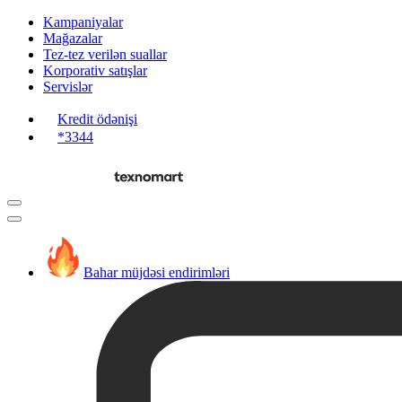
Kampaniyalar
Mağazalar
Tez-tez verilən suallar
Korporativ satışlar
Servislər
Kredit ödənişi
*3344
Bahar müjdəsi endirimləri