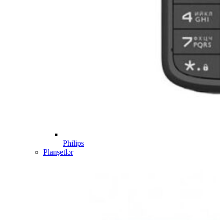
Philips
Planşetlər