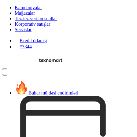
Kampaniyalar
Mağazalar
Tez-tez verilən suallar
Korporativ satışlar
Servislər
Kredit ödənişi
*3344
Bahar müjdəsi endirimləri