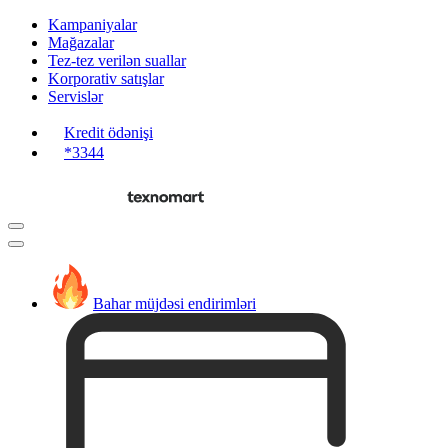
Kampaniyalar
Mağazalar
Tez-tez verilən suallar
Korporativ satışlar
Servislər
Kredit ödənişi
*3344
Bahar müjdəsi endirimləri