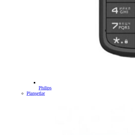
Philips
Planşetlər