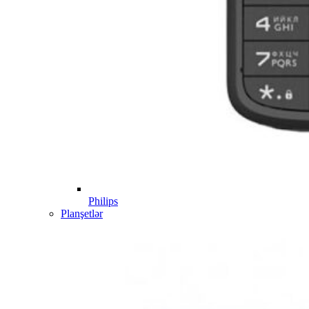
Philips
Planşetlər