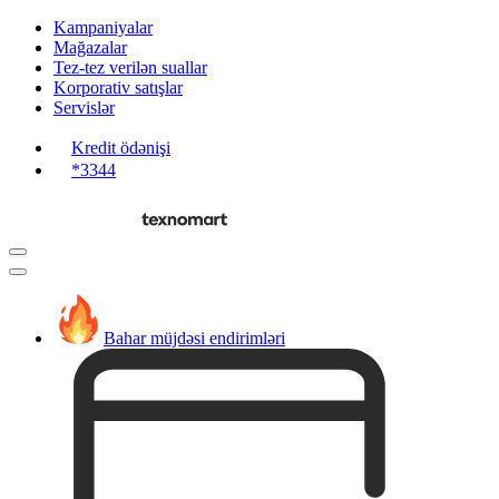
Kampaniyalar
Mağazalar
Tez-tez verilən suallar
Korporativ satışlar
Servislər
Kredit ödənişi
*3344
Bahar müjdəsi endirimləri