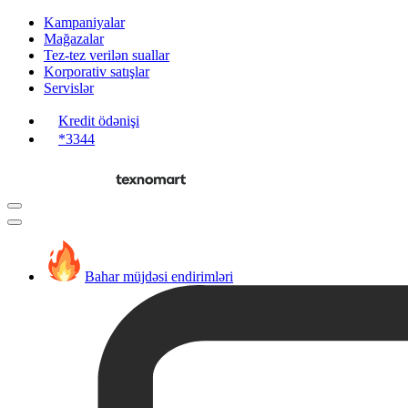
Kampaniyalar
Mağazalar
Tez-tez verilən suallar
Korporativ satışlar
Servislər
Kredit ödənişi
*3344
Bahar müjdəsi endirimləri