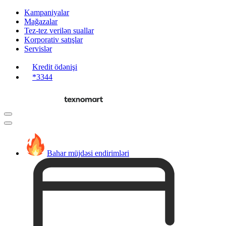
Kampaniyalar
Mağazalar
Tez-tez verilən suallar
Korporativ satışlar
Servislər
Kredit ödənişi
*3344
Bahar müjdəsi endirimləri