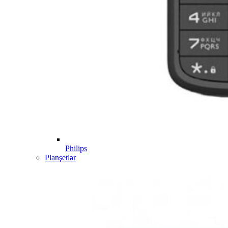
Philips
Planşetlər