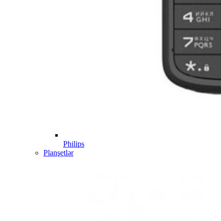
Philips
Planşetlər