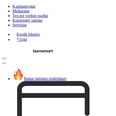
Kampaniyalar
Mağazalar
Tez-tez verilən suallar
Korporativ satışlar
Servislər
Kredit ödənişi
*3344
Bahar müjdəsi endirimləri