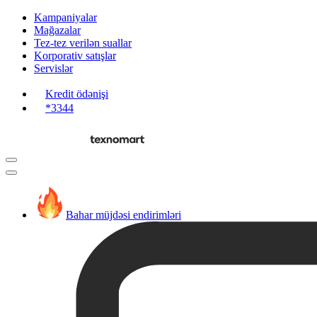
Kampaniyalar
Mağazalar
Tez-tez verilən suallar
Korporativ satışlar
Servislər
Kredit ödənişi
*3344
Bahar müjdəsi endirimləri