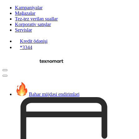
Kampaniyalar
Mağazalar
Tez-tez verilən suallar
Korporativ satışlar
Servislər
Kredit ödənişi
*3344
Bahar müjdəsi endirimləri