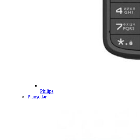
Philips
Planşetlər