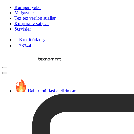
Kampaniyalar
Mağazalar
Tez-tez verilən suallar
Korporativ satışlar
Servislər
Kredit ödənişi
*3344
Bahar müjdəsi endirimləri